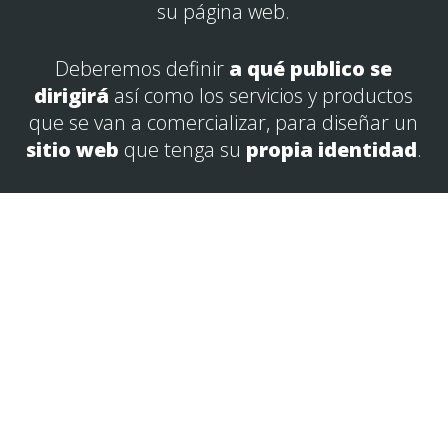
su página web.
Deberemos definir
a qué publico se
dirigirá
así como los servicios y productos
que se van a comercializar, para diseñar un
sitio web
que tenga su
propia identidad
.