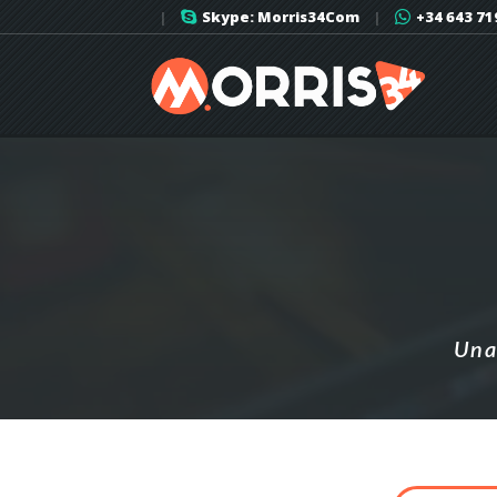
|
Skype: Morris34Com
|
+34 643 71
Una